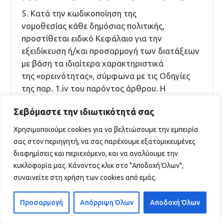
5. Κατά την κωδικοποίηση της
νομοθεσίας κάθε δημόσιας πολιτικής,
προστίθεται ειδικό Κεφάλαιο για την
εξειδίκευση ή/και προσαρμογή των διατάξεων
με βάση τα ιδιαίτερα χαρακτηριστικά
της «ορεινότητας», σύμφωνα με τις Οδηγίες
της παρ. 1.iv του παρόντος άρθρου. Η
Γενική Γραμματεία Νομικών και
Σεβόμαστε την ιδιωτικότητά σας
Κοινοβουλευτικών Θεμάτων ενσωματώνει τη
δέσμευση αυτή στις Εγκυκλίους και τις Οδηγίες
Χρησιμοποιούμε cookies για να βελτιώσουμε την εμπειρία
της
σας στον περιηγητή, να σας παρέχουμε εξατομικευμένες
προς τις νομοπαρασκευαστικές οργανικές
διαφημίσεις και περιεχόμενο, και να αναλύουμε την
μονάδες των Υπουργείων και εποπτεύει την
κυκλοφορία μας. Κάνοντας κλικ στο "Αποδοχή Όλων",
εφαρμογή τους.
συναινείτε στη χρήση των cookies από εμάς.
6. Στην Υπηρεσία Συντονισμού κάθε
Προσαρμογή
Απόρριψη Όλων
Αποδοχή Όλων
Υπουργείου (άρθρο 38,
Ν.4622/2019) δημιουργείται Γραφείο